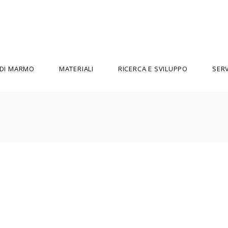
 DI MARMO
MATERIALI
RICERCA E SVILUPPO
SERV
ENZO MARI
MARTINE BEDIN
ETTORE SOTTSASS
MATTEO THUN
FEIX & MERLIN
MICHELE DE LUCCHI
GIUSEPPE RABONI E MICHELLE
PAOLO ULIAN
MONTEFUSCO
PHILIPPE STARCK
GUGLIELMO RENZI
PIERRE GONALONS