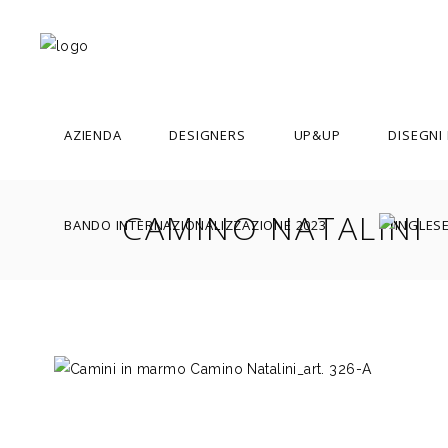
AZIENDA
DESIGNERS
UP&UP
DISEGNI
CAMINO NATALINI
BANDO INTERNAZIONALIZZAZIONE 2023
ACHILLE CASTIGLIONI
ADOLFO NATALINI
ALDO CIBIC
ALDO ROSSI
ALESSANDRO MENDINI
AMALIA DEL PONTE