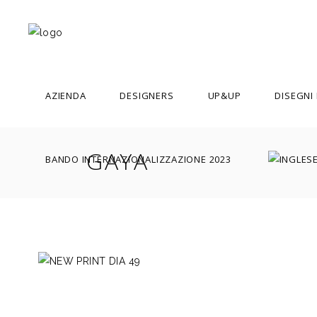
AZIENDA
DESIGNERS
UP&UP
DISEGNI
GAYA
BANDO INTERNAZIONALIZZAZIONE 2023
ACHILLE CASTIGLIONI
ADOLFO NATALINI
ALDO CIBIC
ALDO ROSSI
ALESSANDRO MENDINI
AMALIA DEL PONTE