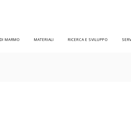
 DI MARMO
MATERIALI
RICERCA E SVILUPPO
SERV
ENZO MARI
MARTINE BEDIN
ETTORE SOTTSASS
MATTEO THUN
FEIX & MERLIN
MICHELE DE LUCCHI
GIUSEPPE RABONI E MICHELLE
PAOLO ULIAN
MONTEFUSCO
PHILIPPE STARCK
GUGLIELMO RENZI
PIERRE GONALONS