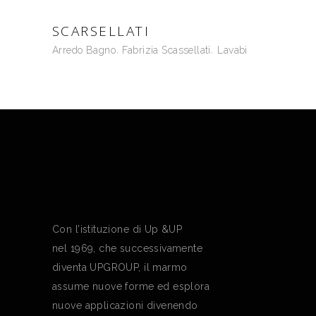
SCARSELLATI
Arredo Bagno
Fabrizia Scassellati
Lavabi
Con l’istituzione di Up &UP
nel 1969, che successivamente
diventa UPGROUP, il marmo
assume nuove forme ed esplora
nuove applicazioni divenendo