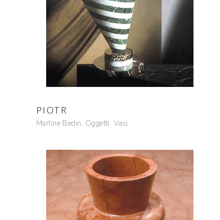
PIOTR
Martine Bedin
Oggetti
Vasi