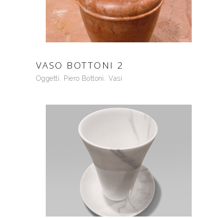
VASO BOTTONI 2
Oggetti
Piero Bottoni
Vasi