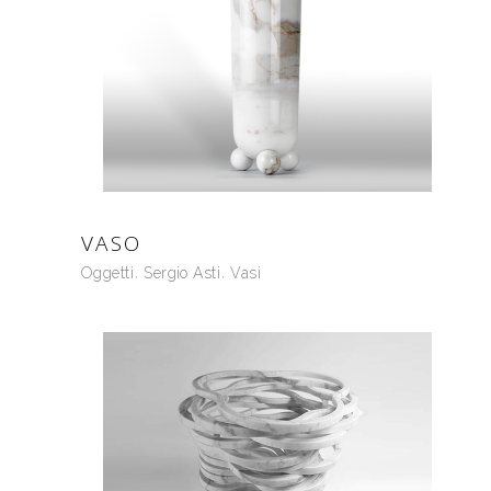
VASO
Oggetti
Sergio Asti
Vasi