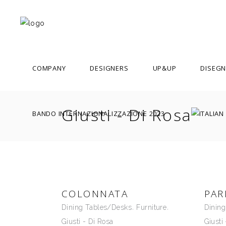
COMPANY
DESIGNERS
UP&UP
DISEGN
Giusti - Di Rosa
BANDO INTERNAZIONALIZZAZIONE 2023
ACHILLE CASTIGLIONI
ADOLFO NATALINI
ALDO CIBIC
ALDO ROSSI
COLONNATA
PAR
ALESSANDRO MENDINI
Dining Tables/Desks
Furniture
Dinin
AMALIA DEL PONTE
Giusti - Di Rosa
Giusti