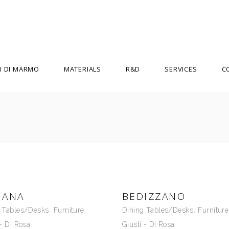
I DI MARMO
MATERIALS
R&D
SERVICES
C
ENZO MARI
MARTINE BEDIN
ETTORE SOTTSASS
MATTEO THUN
FEIX & MERLIN
MICHELE DE LUCCHI
GIUSEPPE RABONI E MICHELLE
PAOLO ULIAN
MONTEFUSCO
IANA
BEDIZZANO
PHILIPPE STARCK
g Tables/Desks
Furniture
Dining Tables/Desks
Furniture
GUGLIELMO RENZI
PIERRE GONALONS
 - Di Rosa
Giusti - Di Rosa