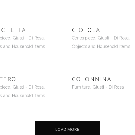
JOSÉ LÉVY
SERGIO ASTI
LUCA SCACCHETTI
STUDIO ALGORITMO
MARCELO JOULIA
CHETTA
CIOTOLA
UGO LA PIETRA
MARCO PIVA
piece
Giusti - Di Rosa
Centerpiece
Giusti - Di Rosa
s and Household Items
Objects and Household Items
MARIO BELLINI
TERO
COLONNINA
piece
Giusti - Di Rosa
Furniture
Giusti - Di Rosa
s and Household Items
LOAD MORE