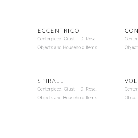
ANDREA BRANZI
CHARLES PFISTER
ECCENTRICO
DANILO SILVESTRIN
CON
Centerpiece
Giusti - Di Rosa
Center
DAVID PALTERER
Objects and Household Items
Object
SPIRALE
VOL
Centerpiece
Giusti - Di Rosa
Center
Objects and Household Items
Object