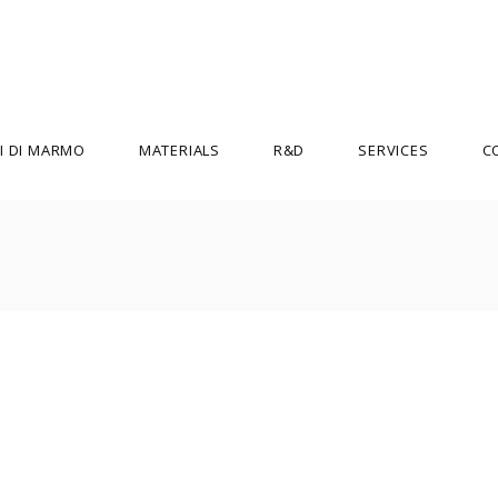
I DI MARMO
MATERIALS
R&D
SERVICES
C
ENZO MARI
MARTINE BEDIN
ETTORE SOTTSASS
MATTEO THUN
FEIX & MERLIN
MICHELE DE LUCCHI
GIUSEPPE RABONI E MICHELLE
PAOLO ULIAN
MONTEFUSCO
PHILIPPE STARCK
GUGLIELMO RENZI
PIERRE GONALONS