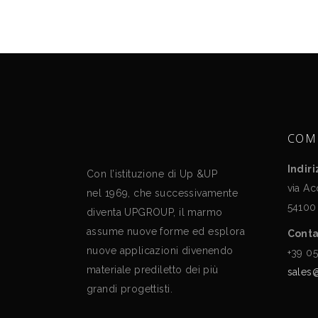
ANDREA BRANZI
CHARLES PFISTER
DANILO SILVESTRIN
DAVID PALTERER
COM
Indir
Con l’istituzione di Up &UP
via Ac
nel 1969, che successivamente
54100
diventa UPGROUP, il marmo
assume nuove forme ed esplora
Conta
nuove applicazioni divenendo
+39 0
materiale prediletto dei più
sales
grandi progettisti.