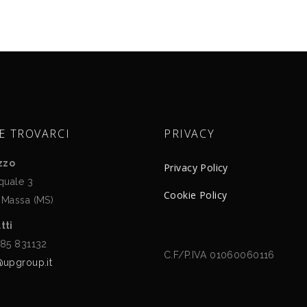
JOSÉ LÉVY
SERGIO ASTI
LUCA SCACCHETTI
STUDIO ALGORITMO
MARCELO JOULIA
UGO LA PIETRA
MARCO PIVA
MARIO BELLINI
E TROVARCI
PRIVACY
izzo
Privacy Policy
quale 3
Cookie Policy
 Massa (MS)
tti
585 831132
C.F/P.IVA 01060060116
@upgroup.it